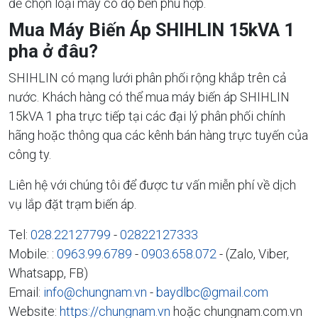
để chọn loại máy có độ bền phù hợp.
Mua Máy Biến Áp SHIHLIN 15kVA 1
pha ở đâu?
SHIHLIN có mạng lưới phân phối rộng khắp trên cả
nước. Khách hàng có thể mua máy biến áp SHIHLIN
15kVA 1 pha trực tiếp tại các đại lý phân phối chính
hãng hoặc thông qua các kênh bán hàng trực tuyến của
công ty.
Liên hệ với chúng tôi để được tư vấn miễn phí về dịch
vụ lắp đặt trạm biến áp.
Tel:
028.22127799
-
02822127333
Mobile: :
0963.99.6789
-
0903.658.072
- (Zalo, Viber,
Whatsapp, FB)
Email:
info@chungnam.vn
-
baydlbc@gmail.com
Website:
https://chungnam.vn
hoặc chungnam.com.vn