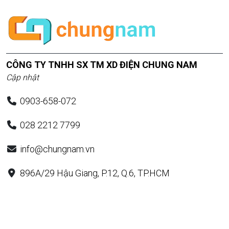
CÔNG TY TNHH SX TM XD ĐIỆN CHUNG NAM
Cập nhật
0903-658-072
028 2212 7799
info@chungnam.vn
896A/29 Hậu Giang, P.12, Q.6, TP.HCM