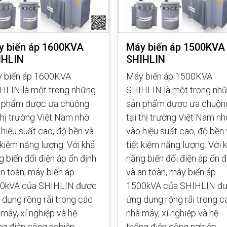
y biến áp 1600KVA
Máy biến áp 1500KVA
IHLIN
SHIHLIN
 biến áp 1600KVA
Máy biến áp 1500KVA
HLIN là một trong những
SHIHLIN là một trong nh
 phẩm được ưa chuộng
sản phẩm được ưa chuộn
 thị trường Việt Nam nhờ
tại thị trường Việt Nam nh
 hiệu suất cao, độ bền và
vào hiệu suất cao, độ bền
t kiệm năng lượng. Với khả
tiết kiệm năng lượng. Với 
g biến đổi điện áp ổn định
năng biến đổi điện áp ổn đ
an toàn, máy biến áp
và an toàn, máy biến áp
0kVA của SHIHLIN được
1500kVA của SHIHLIN đ
 dụng rộng rãi trong các
ứng dụng rộng rãi trong c
 máy, xí nghiệp và hệ
nhà máy, xí nghiệp và hệ
ng điện công nghiệp.
thống điện công nghiệp.