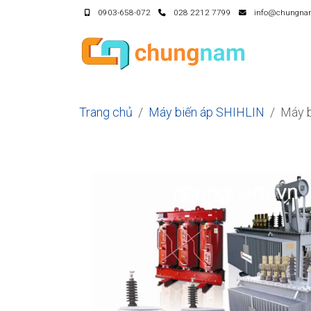
0903-658-072
028 2212 7799
info@chungna
Trang chủ
Máy biến áp SHIHLIN
Máy 