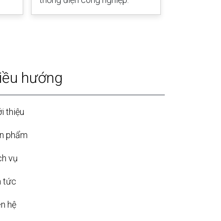
iều hướng
i thiệu
n phẩm
ch vụ
n tức
ên hệ