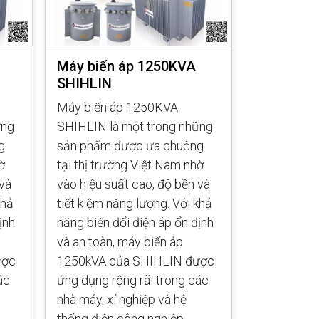
Máy biến áp 1250KVA
Máy biến
SHIHLIN
SHIHLIN
Máy biến áp 1250KVA
Máy biến 
ững
SHIHLIN là một trong những
SHIHLIN là
g
sản phẩm được ưa chuộng
sản phẩm 
ờ
tại thị trường Việt Nam nhờ
tại thị trư
 và
vào hiệu suất cao, độ bền và
vào hiệu su
khả
tiết kiệm năng lượng. Với khả
tiết kiệm n
ịnh
năng biến đổi điện áp ổn định
năng biến đ
và an toàn, máy biến áp
và an toàn,
ược
1250kVA của SHIHLIN được
1000kVA c
ác
ứng dụng rộng rãi trong các
ứng dụng rộ
nhà máy, xí nghiệp và hệ
nhà máy, xí
thống điện công nghiệp.
thống điện 