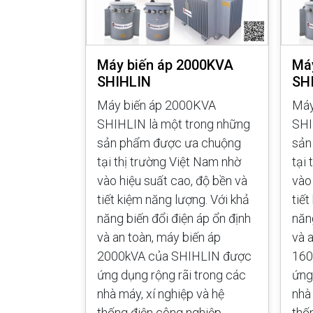
00KVA
Máy biến áp 2000KVA
Má
SHIHLIN
SH
KVA
Máy biến áp 2000KVA
Máy
rong những
SHIHLIN là một trong những
SHI
a chuộng
sản phẩm được ưa chuộng
sản
t Nam nhờ
tại thị trường Việt Nam nhờ
tại
 độ bền và
vào hiệu suất cao, độ bền và
vào
ng. Với khả
tiết kiệm năng lượng. Với khả
tiế
 áp ổn định
năng biến đổi điện áp ổn định
năn
ến áp
và an toàn, máy biến áp
và 
LIN được
2000kVA của SHIHLIN được
160
 trong các
ứng dụng rộng rãi trong các
ứng
 và hệ
nhà máy, xí nghiệp và hệ
nhà
ghiệp.
thống điện công nghiệp.
thố