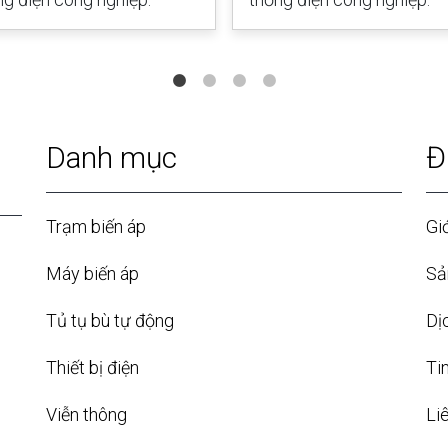
Danh mục
Đ
Trạm biến áp
Giớ
Máy biến áp
Sả
Tủ tụ bù tự động
Dị
Thiết bị điện
Ti
Viễn thông
Li