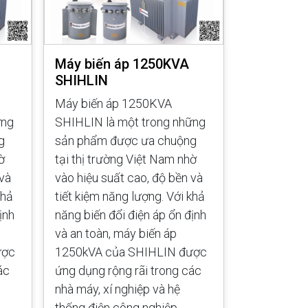
Máy biến áp 1250KVA
Máy biến
SHIHLIN
SHIHLIN
Máy biến áp 1250KVA
Máy biến 
ững
SHIHLIN là một trong những
SHIHLIN là
g
sản phẩm được ưa chuộng
sản phẩm 
ờ
tại thị trường Việt Nam nhờ
tại thị trư
 và
vào hiệu suất cao, độ bền và
vào hiệu su
khả
tiết kiệm năng lượng. Với khả
tiết kiệm n
ịnh
năng biến đổi điện áp ổn định
năng biến đ
và an toàn, máy biến áp
và an toàn,
ược
1250kVA của SHIHLIN được
1000kVA c
ác
ứng dụng rộng rãi trong các
ứng dụng rộ
nhà máy, xí nghiệp và hệ
nhà máy, xí
thống điện công nghiệp.
thống điện 