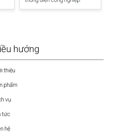
iều hướng
i thiệu
n phẩm
ch vụ
n tức
ên hệ