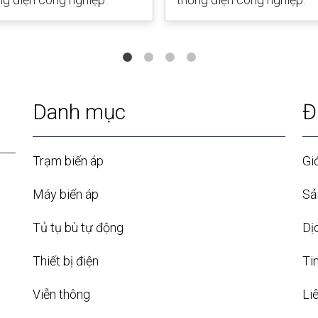
Danh mục
Đ
Trạm biến áp
Giớ
Máy biến áp
Sả
Tủ tụ bù tự động
Dị
Thiết bị điện
Ti
Viễn thông
Li