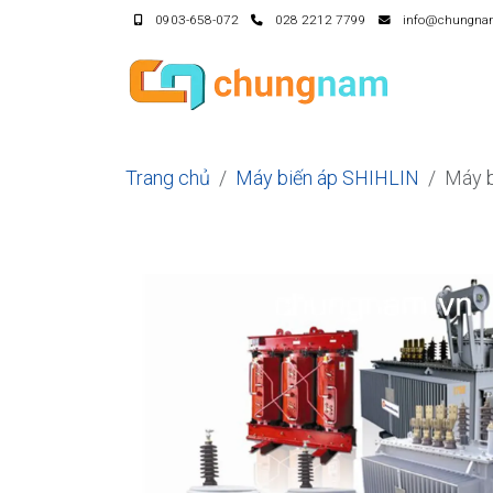
0903-658-072
028 2212 7799
info@chungna
Trang chủ
Máy biến áp SHIHLIN
Máy 