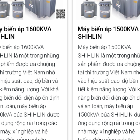
y biến áp 1600KVA
Máy biến áp 1500KVA
IHLIN
SHIHLIN
 biến áp 1600KVA
Máy biến áp 1500KVA
HLIN là một trong những
SHIHLIN là một trong nh
 phẩm được ưa chuộng
sản phẩm được ưa chuộn
 thị trường Việt Nam nhờ
tại thị trường Việt Nam nh
 hiệu suất cao, độ bền và
vào hiệu suất cao, độ bền
t kiệm năng lượng. Với khả
tiết kiệm năng lượng. Với 
g biến đổi điện áp ổn định
năng biến đổi điện áp ổn đ
an toàn, máy biến áp
và an toàn, máy biến áp
0kVA của SHIHLIN được
1500kVA của SHIHLIN đ
 dụng rộng rãi trong các
ứng dụng rộng rãi trong c
 máy, xí nghiệp và hệ
nhà máy, xí nghiệp và hệ
ng điện công nghiệp.
thống điện công nghiệp.