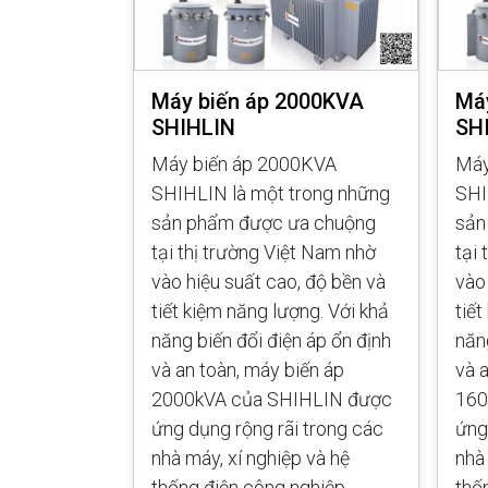
00KVA
Máy biến áp 2000KVA
Má
SHIHLIN
SH
KVA
Máy biến áp 2000KVA
Máy
rong những
SHIHLIN là một trong những
SHI
a chuộng
sản phẩm được ưa chuộng
sản
t Nam nhờ
tại thị trường Việt Nam nhờ
tại
 độ bền và
vào hiệu suất cao, độ bền và
vào
ng. Với khả
tiết kiệm năng lượng. Với khả
tiế
 áp ổn định
năng biến đổi điện áp ổn định
năn
ến áp
và an toàn, máy biến áp
và 
LIN được
2000kVA của SHIHLIN được
160
 trong các
ứng dụng rộng rãi trong các
ứng
 và hệ
nhà máy, xí nghiệp và hệ
nhà
ghiệp.
thống điện công nghiệp.
thố