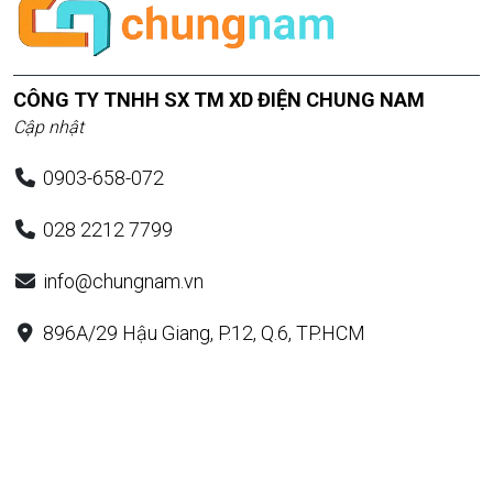
CÔNG TY TNHH SX TM XD ĐIỆN CHUNG NAM
Cập nhật
0903-658-072
028 2212 7799
info@chungnam.vn
896A/29 Hậu Giang, P.12, Q.6, TP.HCM