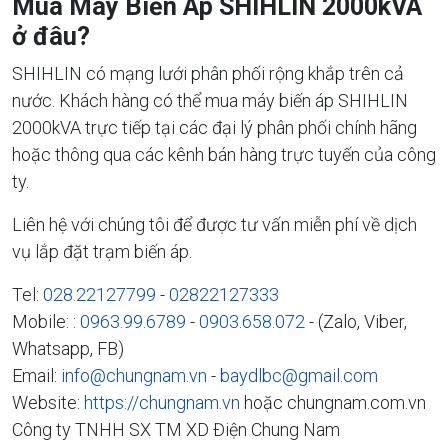
Mua Máy Biến Áp SHIHLIN 2000kVA
ở đâu?
SHIHLIN có mạng lưới phân phối rộng khắp trên cả
nước. Khách hàng có thể mua máy biến áp SHIHLIN
2000kVA trực tiếp tại các đại lý phân phối chính hãng
hoặc thông qua các kênh bán hàng trực tuyến của công
ty.
Liên hệ với chúng tôi để được tư vấn miễn phí về dịch
vụ lắp đặt trạm biến áp.
Tel:
028.22127799
-
02822127333
Mobile: :
0963.99.6789
-
0903.658.072
- (Zalo, Viber,
Whatsapp, FB)
Email:
info@chungnam.vn
-
baydlbc@gmail.com
Website:
https://chungnam.vn
hoặc chungnam.com.vn
Công ty TNHH SX TM XD Điện Chung Nam