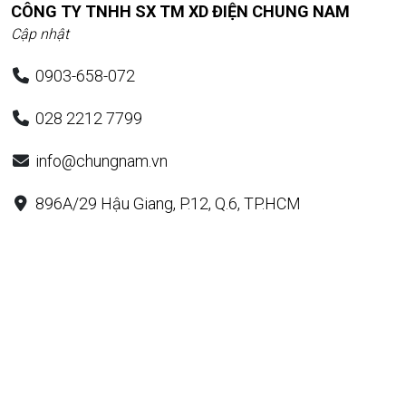
CÔNG TY TNHH SX TM XD ĐIỆN CHUNG NAM
Cập nhật
0903-658-072
028 2212 7799
info@chungnam.vn
896A/29 Hậu Giang, P.12, Q.6, TP.HCM