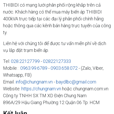
THIBIDI có mạng lưới phân phối rộng khắp trên cả
nước. Khách hàng có thể mua máy biến áp THIBIDI
400kVA trực tiếp tại các đại lý phân phối chính hãng
hoặc thông qua các kênh bán hàng trực tuyến của công
ty.
Liên hệ với chúng tôi để được tư vấn miễn phí về dịch
vụ lắp đặt trạm biến áp.
Tel:
028.22127799
-
02822127333
Mobile: :
0963.99.6789
-
0903.658.072
- (Zalo, Viber,
Whatsapp, FB)
Email:
info@chungnam.vn
-
baydlbc@gmail.com
Website:
https://chungnam.vn
hoặc chungnam.com.vn
Công ty TNHH SX TM XD Điện Chung Nam
896A/29 Hậu Giang Phường 12 Quận 06 Tp. HCM
Kết luận