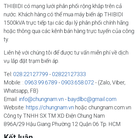
THIBIDI có mạng lưới phân phối rộng khắp trên cả
nước. Khách hàng có thể mua máy biến áp THIBIDI
1500kVA trực tiếp tại các đại lý phân phối chính hãng
hoặc thông qua các kênh bán hàng trực tuyến của công
ty.
Liên hệ với chúng tôi để được tư vấn miễn phí về dịch
vụ lắp đặt trạm biến áp.
Tel:
028.22127799
-
02822127333
Mobile: :
0963.99.6789
-
0903.658.072
- (Zalo, Viber,
Whatsapp, FB)
Email:
info@chungnam.vn
-
baydlbc@gmail.com
Website:
https://chungnam.vn
hoặc chungnam.com.vn
Công ty TNHH SX TM XD Điện Chung Nam
896A/29 Hậu Giang Phường 12 Quận 06 Tp. HCM
Kết luận