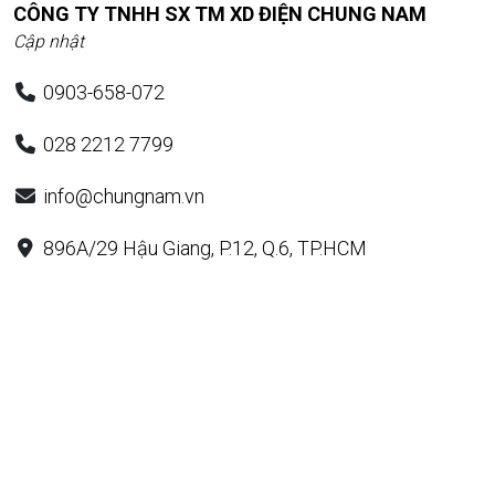
CÔNG TY TNHH SX TM XD ĐIỆN CHUNG NAM
Cập nhật
0903-658-072
028 2212 7799
info@chungnam.vn
896A/29 Hậu Giang, P.12, Q.6, TP.HCM