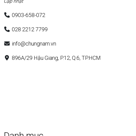
Cập nhật
0903-658-072
028 2212 7799
info@chungnam.vn
896A/29 Hậu Giang, P.12, Q.6, TP.HCM
Danh mục