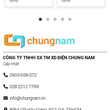
nghiệp.
nghiệp.
CÔNG TY TNHH SX TM XD ĐIỆN CHUNG NAM
Cập nhật
0903-658-072
028 2212 7799
info@chungnam.vn
896A/29 Hậu Giang, P.12, Q.6, TP.HCM