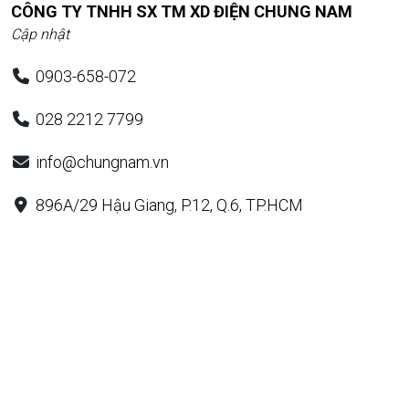
CÔNG TY TNHH SX TM XD ĐIỆN CHUNG NAM
Cập nhật
0903-658-072
028 2212 7799
info@chungnam.vn
896A/29 Hậu Giang, P.12, Q.6, TP.HCM