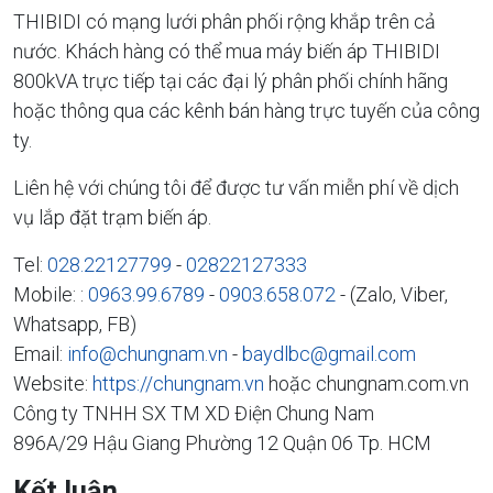
THIBIDI có mạng lưới phân phối rộng khắp trên cả
nước. Khách hàng có thể mua máy biến áp THIBIDI
800kVA trực tiếp tại các đại lý phân phối chính hãng
hoặc thông qua các kênh bán hàng trực tuyến của công
ty.
Liên hệ với chúng tôi để được tư vấn miễn phí về dịch
vụ lắp đặt trạm biến áp.
Tel:
028.22127799
-
02822127333
Mobile: :
0963.99.6789
-
0903.658.072
- (Zalo, Viber,
Whatsapp, FB)
Email:
info@chungnam.vn
-
baydlbc@gmail.com
Website:
https://chungnam.vn
hoặc chungnam.com.vn
Công ty TNHH SX TM XD Điện Chung Nam
896A/29 Hậu Giang Phường 12 Quận 06 Tp. HCM
Kết luận