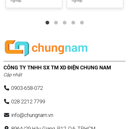
nghiệp.
nghiệp.
CÔNG TY TNHH SX TM XD ĐIỆN CHUNG NAM
Cập nhật
0903-658-072
028 2212 7799
info@chungnam.vn
896A/29 Hậu Giang, P.12, Q.6, TP.HCM