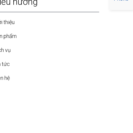
iều hướng
i thiệu
n phẩm
ch vụ
n tức
ên hệ