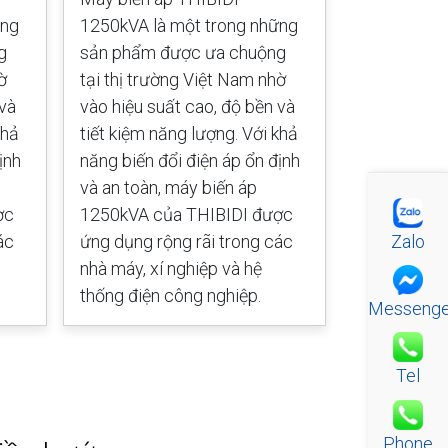
ững
1250kVA là một trong những
1000kVA là
g
sản phẩm được ưa chuộng
sản phẩm 
ờ
tại thị trường Việt Nam nhờ
tại thị trư
 và
vào hiệu suất cao, độ bền và
vào hiệu su
khả
tiết kiệm năng lượng. Với khả
tiết kiệm n
ịnh
năng biến đổi điện áp ổn định
năng biến đ
và an toàn, máy biến áp
và an toàn,
ợc
1250kVA của THIBIDI được
1000kVA củ
Zalo
ác
ứng dụng rộng rãi trong các
ứng dụng rộ
nhà máy, xí nghiệp và hệ
nhà máy, xí
thống điện công nghiệp.
thống điện 
Messenge
Tel
Phone