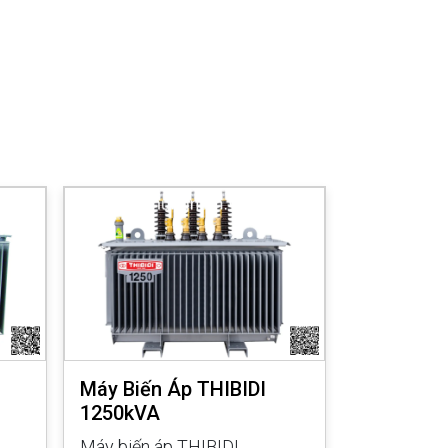
Máy Biến Áp THIBIDI
Máy Biến 
1250kVA
1000kVA
Máy biến áp THIBIDI
Máy biến á