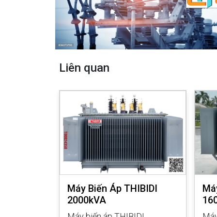
Liên quan
IBIDI
Máy Biến Áp THIBIDI
Máy
2000kVA
16
IDI 500kVA
Máy biến áp THIBIDI
Máy