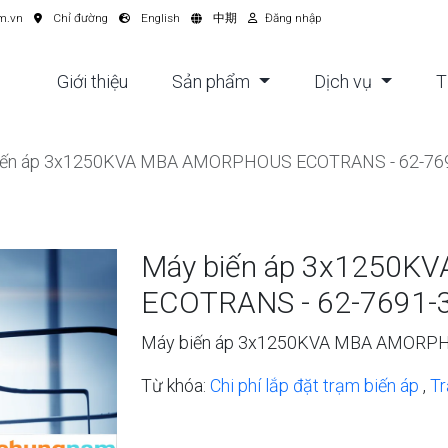
m.vn
Chỉ đường
English
中期
Đăng nhập
Giới thiệu
Sản phẩm
Dịch vụ
T
iến áp 3x1250KVA MBA AMORPHOUS ECOTRANS - 62-769
Máy biến áp 3x1250
ECOTRANS - 62-7691-3
Máy biến áp 3x1250KVA MBA AMORPH
Từ khóa:
Chi phí lắp đặt trạm biến áp
,
Tr