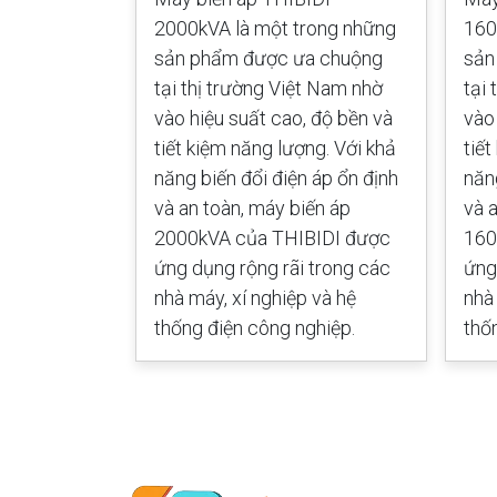
ng sản phẩm
2000kVA là một trong những
160
i thị trường
sản phẩm được ưa chuộng
sản
hiệu suất
tại thị trường Việt Nam nhờ
tại
t kiệm năng
vào hiệu suất cao, độ bền và
vào
g biến đổi
tiết kiệm năng lượng. Với khả
tiế
 an toàn,
năng biến đổi điện áp ổn định
năn
VA của
và an toàn, máy biến áp
và 
 dụng rộng
2000kVA của THIBIDI được
160
áy, xí
ứng dụng rộng rãi trong các
ứng
g điện công
nhà máy, xí nghiệp và hệ
nhà
thống điện công nghiệp.
thố