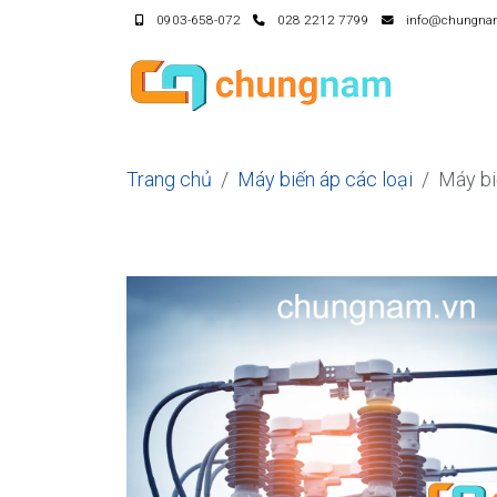
0903-658-072
028 2212 7799
info@chungna
Trang chủ
Máy biến áp các loại
Máy b