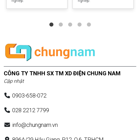
nghiệp.
nghiệp.
CÔNG TY TNHH SX TM XD ĐIỆN CHUNG NAM
Cập nhật
0903-658-072
028 2212 7799
info@chungnam.vn
896A/29 Hậu Giang, P.12, Q.6, TP.HCM