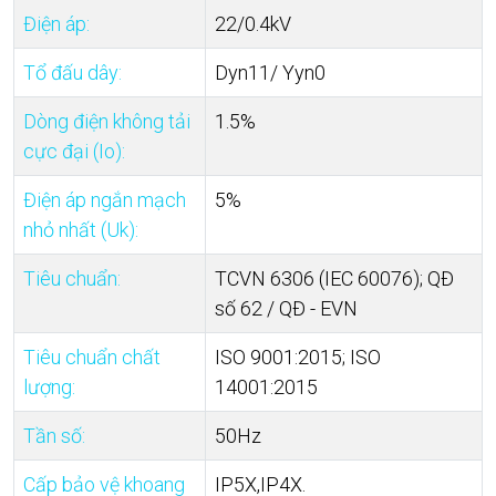
Điện áp:
22/0.4kV
Tổ đấu dây:
Dyn11/ Yyn0
Dòng điện không tải
1.5%
cực đại (Io):
Điện áp ngắn mạch
5%
nhỏ nhất (Uk):
Tiêu chuẩn:
TCVN 6306 (IEC 60076); QĐ
số 62 / QĐ - EVN
Tiêu chuẩn chất
ISO 9001:2015; ISO
lượng:
14001:2015
Tần số:
50Hz
Cấp bảo vệ khoang
IP5X,IP4X.