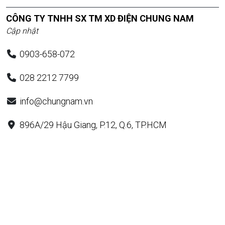
CÔNG TY TNHH SX TM XD ĐIỆN CHUNG NAM
Cập nhật
0903-658-072
028 2212 7799
info@chungnam.vn
896A/29 Hậu Giang, P.12, Q.6, TP.HCM