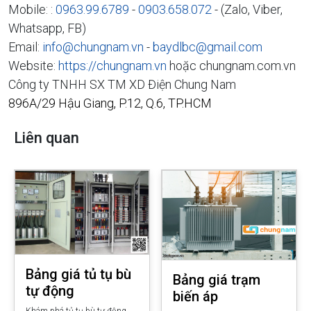
Mobile: :
0963.99.6789
-
0903.658.072
- (Zalo, Viber,
Whatsapp, FB)
Email:
info@chungnam.vn
-
baydlbc@gmail.com
Website:
https://chungnam.vn
hoặc chungnam.com.vn
Công ty TNHH SX TM XD Điện Chung Nam
896A/29 Hậu Giang, P.12, Q.6, TP.HCM
Liên quan
Bảng giá tủ tụ bù
Bảng giá trạm
tự động
biến áp
Khám phá tủ tụ bù tự động