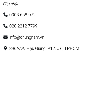
Cập nhật
0903-658-072
028 2212 7799
info@chungnam.vn
896A/29 Hậu Giang, P.12, Q.6, TP.HCM