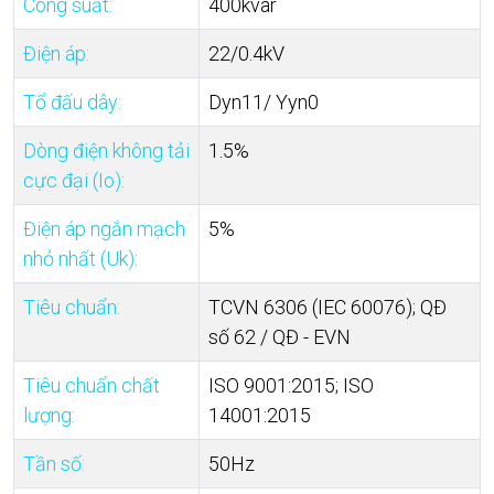
Công suất:
400kvar
Điện áp:
22/0.4kV
Tổ đấu dây:
Dyn11/ Yyn0
Dòng điện không tải
1.5%
cực đại (Io):
Điện áp ngắn mạch
5%
nhỏ nhất (Uk):
Tiêu chuẩn:
TCVN 6306 (IEC 60076); QĐ
số 62 / QĐ - EVN
Tiêu chuẩn chất
ISO 9001:2015; ISO
lượng:
14001:2015
Tần số:
50Hz