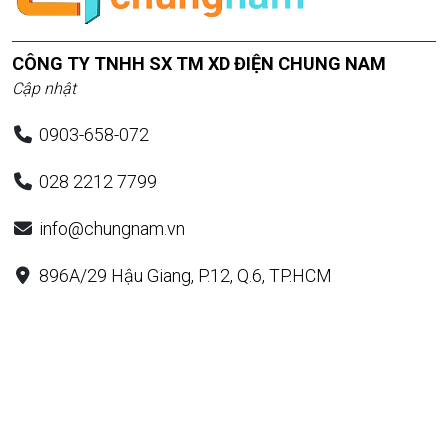
CÔNG TY TNHH SX TM XD ĐIỆN CHUNG NAM
Cập nhật
0903-658-072
028 2212 7799
info@chungnam.vn
896A/29 Hậu Giang, P.12, Q.6, TP.HCM