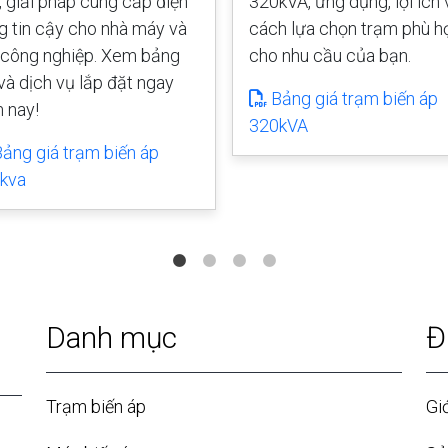
, giải pháp cung cấp điện
320kVA, ứng dụng, lợi ích 
g tin cậy cho nhà máy và
cách lựa chọn trạm phù h
 công nghiệp. Xem bảng
cho nhu cầu của bạn.
 và dịch vụ lắp đặt ngay
Bảng giá trạm biến áp
 nay!
320kVA
ảng giá trạm biến áp
kva
Danh mục
Đ
Trạm biến áp
Giớ