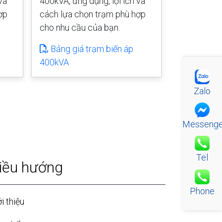
và
400kVA, ứng dụng, lợi ích và
160kVA, ứng
ợp
cách lựa chọn trạm phù hợp
cách lựa c
cho nhu cầu của bạn.
cho nhu cầ
Bảng giá trạm biến áp
Bảng giá
400kVA
160kVA
Zalo
Messenge
Tel
iều hướng
Phone
i thiệu