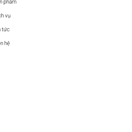
n phẩm
ch vụ
n tức
ên hệ