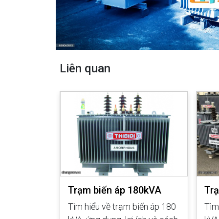
Liên quan
5kVA 3
Trạm biến áp 180kVA
Tr
Tìm hiểu về trạm biến áp 180
Tìm
biến áp