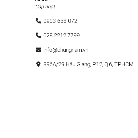
Cập nhật
0903-658-072
028 2212 7799
info@chungnam.vn
896A/29 Hậu Giang, P.12, Q.6, TP.HCM