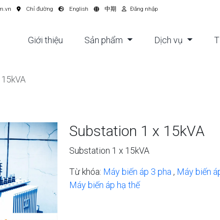
m.vn
Chỉ đường
English
中期
Đăng nhập
Giới thiệu
Sản phẩm
Dịch vụ
T
x 15kVA
Substation 1 x 15kVA
Substation 1 x 15kVA
Từ khóa:
Máy biến áp 3 pha
,
Máy biến á
Máy biến áp hạ thế