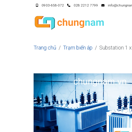
0903-658-072
028 2212 7799
info@chungna
Trang chủ
Trạm biến áp
Substation 1 