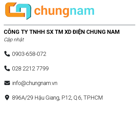
CÔNG TY TNHH SX TM XD ĐIỆN CHUNG NAM
Cập nhật
0903-658-072
028 2212 7799
info@chungnam.vn
896A/29 Hậu Giang, P.12, Q.6, TP.HCM