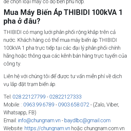
để chọn loại máy có độ bền phù hợp.
Mua Máy Biến Áp THIBIDI 100kVA 1
pha ở đâu?
THIBIDI có mạng lưới phân phối rộng khắp trên cả
nước. Khách hàng có thể mua máy biến áp THIBIDI
100kVA 1 pha trực tiếp tại các đại lý phân phối chính
hãng hoặc thông qua các kênh bán hàng trực tuyến của
công ty.
Liên hệ với chúng tôi để được tư vấn miễn phí về dịch
vụ lắp đặt trạm biến áp.
Tel:
028.22127799
-
02822127333
Mobile: :
0963.99.6789
-
0903.658.072
- (Zalo, Viber,
Whatsapp, FB)
Email:
info@chungnam.vn
-
baydlbc@gmail.com
Website:
https://chungnam.vn
hoặc chungnam.com.vn