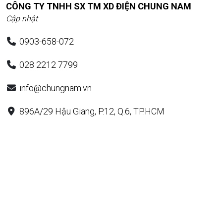
CÔNG TY TNHH SX TM XD ĐIỆN CHUNG NAM
Cập nhật
0903-658-072
028 2212 7799
info@chungnam.vn
896A/29 Hậu Giang, P.12, Q.6, TP.HCM