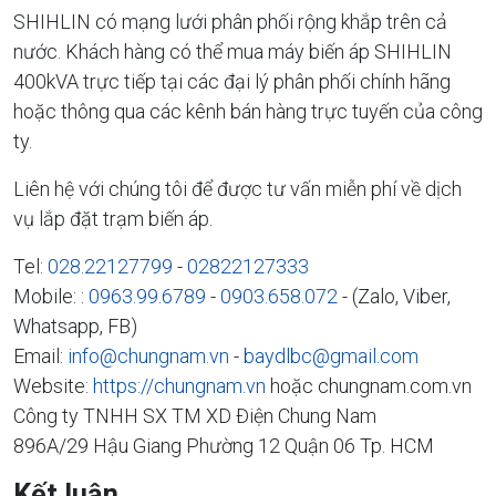
SHIHLIN có mạng lưới phân phối rộng khắp trên cả
nước. Khách hàng có thể mua máy biến áp SHIHLIN
400kVA trực tiếp tại các đại lý phân phối chính hãng
hoặc thông qua các kênh bán hàng trực tuyến của công
ty.
Liên hệ với chúng tôi để được tư vấn miễn phí về dịch
vụ lắp đặt trạm biến áp.
Tel:
028.22127799
-
02822127333
Mobile: :
0963.99.6789
-
0903.658.072
- (Zalo, Viber,
Whatsapp, FB)
Email:
info@chungnam.vn
-
baydlbc@gmail.com
Website:
https://chungnam.vn
hoặc chungnam.com.vn
Công ty TNHH SX TM XD Điện Chung Nam
896A/29 Hậu Giang Phường 12 Quận 06 Tp. HCM
Kết luận