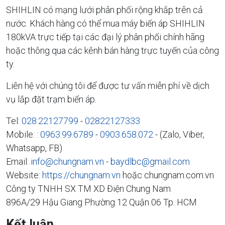
SHIHLIN có mạng lưới phân phối rộng khắp trên cả
nước. Khách hàng có thể mua máy biến áp SHIHLIN
180kVA trực tiếp tại các đại lý phân phối chính hãng
hoặc thông qua các kênh bán hàng trực tuyến của công
ty.
Liên hệ với chúng tôi để được tư vấn miễn phí về dịch
vụ lắp đặt trạm biến áp.
Tel:
028.22127799
-
02822127333
Mobile: :
0963.99.6789
-
0903.658.072
- (Zalo, Viber,
Whatsapp, FB)
Email:
info@chungnam.vn
-
baydlbc@gmail.com
Website:
https://chungnam.vn
hoặc chungnam.com.vn
Công ty TNHH SX TM XD Điện Chung Nam
896A/29 Hậu Giang Phường 12 Quận 06 Tp. HCM
Kết luận