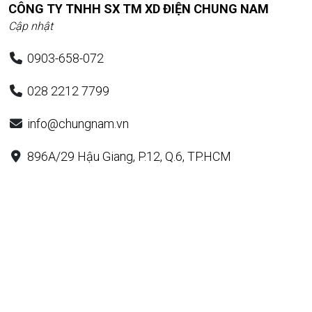
CÔNG TY TNHH SX TM XD ĐIỆN CHUNG NAM
Cập nhật
0903-658-072
028 2212 7799
info@chungnam.vn
896A/29 Hậu Giang, P.12, Q.6, TP.HCM