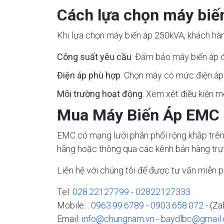
Cách lựa chọn máy biế
Khi lựa chọn máy biến áp 250kVA, khách hàn
Công suất yêu cầu
: Đảm bảo máy biến áp đ
Điện áp phù hợp
: Chọn máy có mức điện áp 
Môi trường hoạt động
: Xem xét điều kiện 
Mua Máy Biến Áp EMC 
EMC có mạng lưới phân phối rộng khắp trên
hãng hoặc thông qua các kênh bán hàng trự
Liên hệ với chúng tôi để được tư vấn miễn ph
Tel:
028.22127799
-
02822127333
Mobile: :
0963.99.6789
-
0903.658.072
- (Za
Email:
info@chungnam.vn
-
baydlbc@gmail