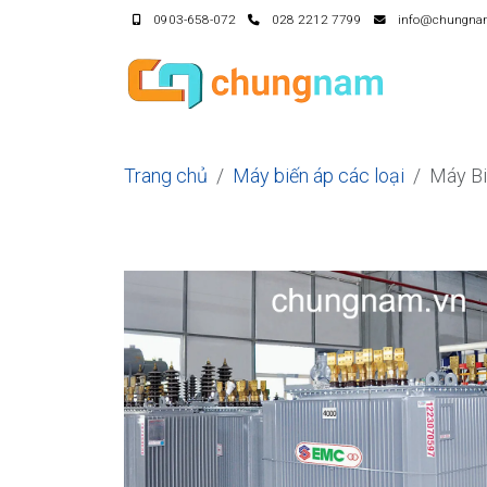
0903-658-072
028 2212 7799
info@chungna
Trang chủ
Máy biến áp các loại
Máy B