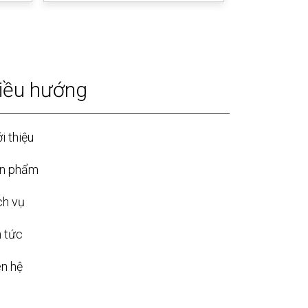
iều hướng
i thiệu
n phẩm
ch vụ
n tức
ên hệ