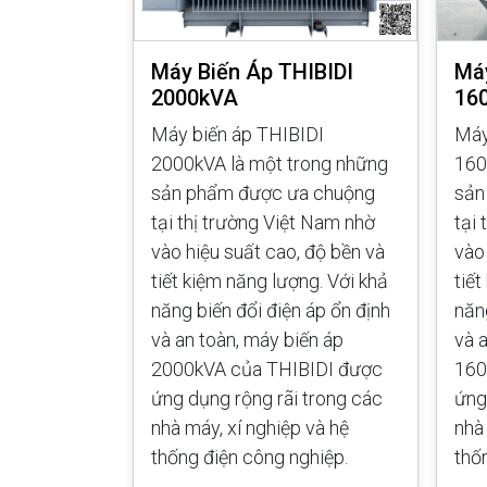
IBIDI
Máy Biến Áp THIBIDI
Máy
2000kVA
16
IDI 500kVA
Máy biến áp THIBIDI
Máy
ng sản phẩm
2000kVA là một trong những
160
i thị trường
sản phẩm được ưa chuộng
sản
hiệu suất
tại thị trường Việt Nam nhờ
tại
t kiệm năng
vào hiệu suất cao, độ bền và
vào
g biến đổi
tiết kiệm năng lượng. Với khả
tiế
 an toàn,
năng biến đổi điện áp ổn định
năn
VA của
và an toàn, máy biến áp
và 
 dụng rộng
2000kVA của THIBIDI được
160
áy, xí
ứng dụng rộng rãi trong các
ứng
g điện công
nhà máy, xí nghiệp và hệ
nhà
thống điện công nghiệp.
thố