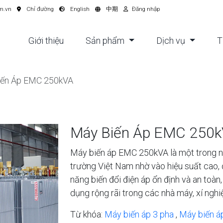
m.vn
Chỉ đường
English
中期
Đăng nhập
Giới thiệu
Sản phẩm
Dịch vụ
T
iến Áp EMC 250kVA
Máy Biến Áp EMC 250
Máy biến áp EMC 250kVA là một trong n
trường Việt Nam nhờ vào hiệu suất cao, 
năng biến đổi điện áp ổn định và an to
dụng rộng rãi trong các nhà máy, xí nghi
Từ khóa:
Máy biến áp 3 pha
,
Máy biến á