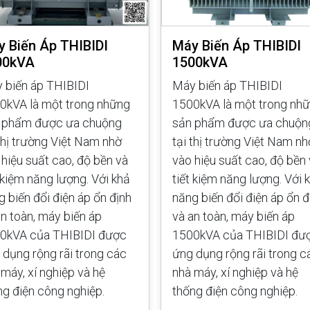
 Biến Áp THIBIDI
Máy Biến Áp THIBIDI
00kVA
1500kVA
 biến áp THIBIDI
Máy biến áp THIBIDI
0kVA là một trong những
1500kVA là một trong nh
 phẩm được ưa chuộng
sản phẩm được ưa chuộn
 thị trường Việt Nam nhờ
tại thị trường Việt Nam nh
 hiệu suất cao, độ bền và
vào hiệu suất cao, độ bền
t kiệm năng lượng. Với khả
tiết kiệm năng lượng. Với 
g biến đổi điện áp ổn định
năng biến đổi điện áp ổn đ
an toàn, máy biến áp
và an toàn, máy biến áp
0kVA của THIBIDI được
1500kVA của THIBIDI đư
 dụng rộng rãi trong các
ứng dụng rộng rãi trong c
 máy, xí nghiệp và hệ
nhà máy, xí nghiệp và hệ
ng điện công nghiệp.
thống điện công nghiệp.