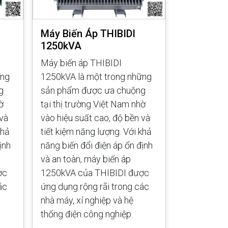
Máy Biến Áp THIBIDI
Máy Biến 
1250kVA
1000kVA
Máy biến áp THIBIDI
Máy biến á
ững
1250kVA là một trong những
1000kVA là
g
sản phẩm được ưa chuộng
sản phẩm 
ờ
tại thị trường Việt Nam nhờ
tại thị trư
 và
vào hiệu suất cao, độ bền và
vào hiệu su
khả
tiết kiệm năng lượng. Với khả
tiết kiệm n
ịnh
năng biến đổi điện áp ổn định
năng biến đ
và an toàn, máy biến áp
và an toàn,
ợc
1250kVA của THIBIDI được
1000kVA củ
ác
ứng dụng rộng rãi trong các
ứng dụng rộ
nhà máy, xí nghiệp và hệ
nhà máy, xí
thống điện công nghiệp.
thống điện 