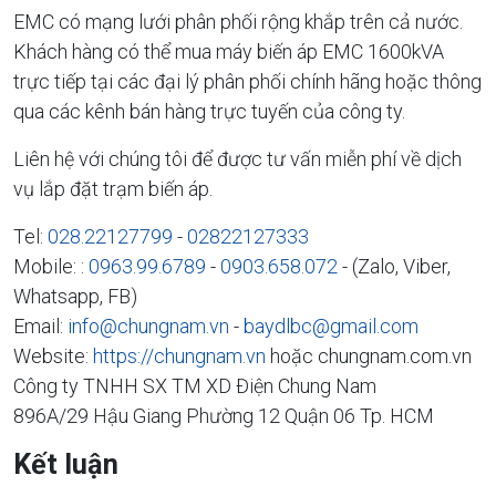
EMC có mạng lưới phân phối rộng khắp trên cả nước.
Khách hàng có thể mua máy biến áp EMC 1600kVA
trực tiếp tại các đại lý phân phối chính hãng hoặc thông
qua các kênh bán hàng trực tuyến của công ty.
Liên hệ với chúng tôi để được tư vấn miễn phí về dịch
vụ lắp đặt trạm biến áp.
Tel:
028.22127799
-
02822127333
Mobile: :
0963.99.6789
-
0903.658.072
- (Zalo, Viber,
Whatsapp, FB)
Email:
info@chungnam.vn
-
baydlbc@gmail.com
Website:
https://chungnam.vn
hoặc chungnam.com.vn
Công ty TNHH SX TM XD Điện Chung Nam
896A/29 Hậu Giang Phường 12 Quận 06 Tp. HCM
Kết luận