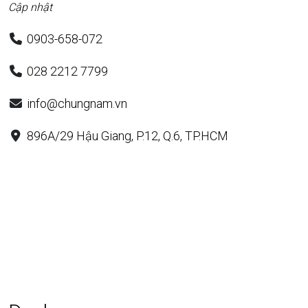
Cập nhật
0903-658-072
028 2212 7799
info@chungnam.vn
896A/29 Hậu Giang, P.12, Q.6, TP.HCM