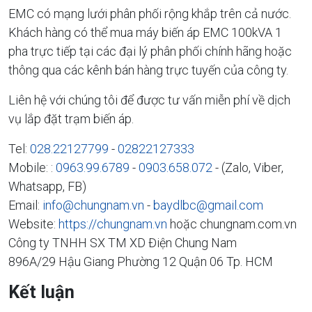
EMC có mạng lưới phân phối rộng khắp trên cả nước.
Khách hàng có thể mua máy biến áp EMC 100kVA 1
pha trực tiếp tại các đại lý phân phối chính hãng hoặc
thông qua các kênh bán hàng trực tuyến của công ty.
Liên hệ với chúng tôi để được tư vấn miễn phí về dịch
vụ lắp đặt trạm biến áp.
Tel:
028.22127799
-
02822127333
Mobile: :
0963.99.6789
-
0903.658.072
- (Zalo, Viber,
Whatsapp, FB)
Email:
info@chungnam.vn
-
baydlbc@gmail.com
Website:
https://chungnam.vn
hoặc chungnam.com.vn
Công ty TNHH SX TM XD Điện Chung Nam
896A/29 Hậu Giang Phường 12 Quận 06 Tp. HCM
Kết luận