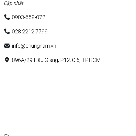
Cập nhật
0903-658-072
028 2212 7799
info@chungnam.vn
896A/29 Hậu Giang, P.12, Q.6, TP.HCM