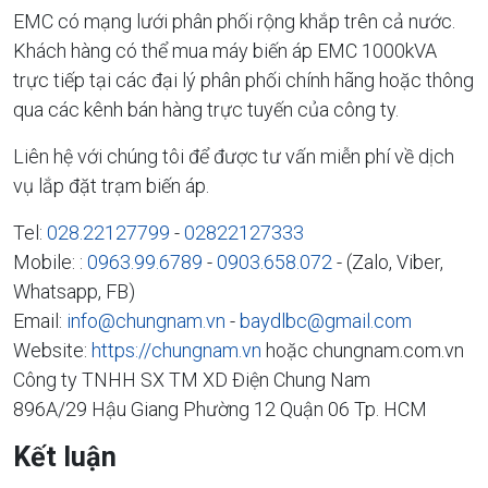
EMC có mạng lưới phân phối rộng khắp trên cả nước.
Khách hàng có thể mua máy biến áp EMC 1000kVA
trực tiếp tại các đại lý phân phối chính hãng hoặc thông
qua các kênh bán hàng trực tuyến của công ty.
Liên hệ với chúng tôi để được tư vấn miễn phí về dịch
vụ lắp đặt trạm biến áp.
Tel:
028.22127799
-
02822127333
Mobile: :
0963.99.6789
-
0903.658.072
- (Zalo, Viber,
Whatsapp, FB)
Email:
info@chungnam.vn
-
baydlbc@gmail.com
Website:
https://chungnam.vn
hoặc chungnam.com.vn
Công ty TNHH SX TM XD Điện Chung Nam
896A/29 Hậu Giang Phường 12 Quận 06 Tp. HCM
Kết luận