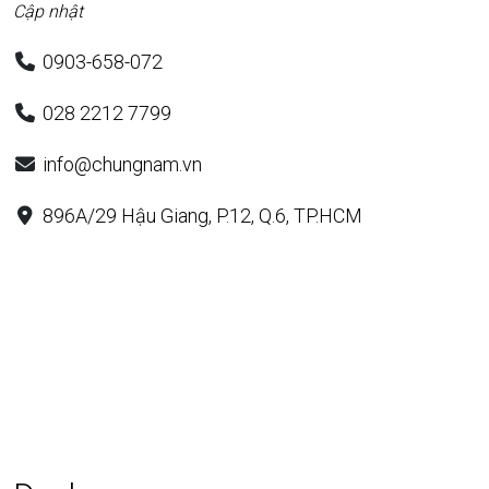
Cập nhật
0903-658-072
028 2212 7799
info@chungnam.vn
896A/29 Hậu Giang, P.12, Q.6, TP.HCM