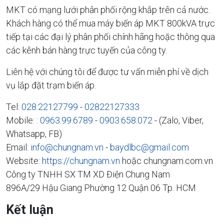
MKT có mạng lưới phân phối rộng khắp trên cả nước.
Khách hàng có thể mua máy biến áp MKT 800kVA trực
tiếp tại các đại lý phân phối chính hãng hoặc thông qua
các kênh bán hàng trực tuyến của công ty.
Liên hệ với chúng tôi để được tư vấn miễn phí về dịch
vụ lắp đặt trạm biến áp.
Tel:
028.22127799
-
02822127333
Mobile: :
0963.99.6789
-
0903.658.072
- (Zalo, Viber,
Whatsapp, FB)
Email:
info@chungnam.vn
-
baydlbc@gmail.com
Website:
https://chungnam.vn
hoặc chungnam.com.vn
Công ty TNHH SX TM XD Điện Chung Nam
896A/29 Hậu Giang Phường 12 Quận 06 Tp. HCM
Kết luận