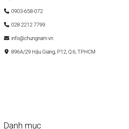
0903-658-072
028 2212 7799
info@chungnam.vn
896A/29 Hậu Giang, P.12, Q.6, TP.HCM
Danh mục