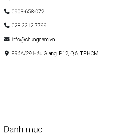
0903-658-072
028 2212 7799
info@chungnam.vn
896A/29 Hậu Giang, P.12, Q.6, TP.HCM
Danh mục