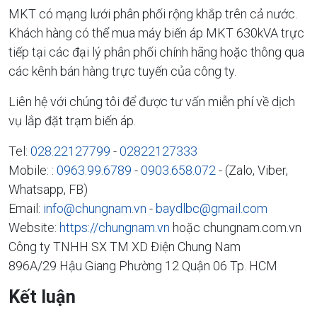
MKT có mạng lưới phân phối rộng khắp trên cả nước.
Khách hàng có thể mua máy biến áp MKT 630kVA trực
tiếp tại các đại lý phân phối chính hãng hoặc thông qua
các kênh bán hàng trực tuyến của công ty.
Liên hệ với chúng tôi để được tư vấn miễn phí về dịch
vụ lắp đặt trạm biến áp.
Tel:
028.22127799
-
02822127333
Mobile: :
0963.99.6789
-
0903.658.072
- (Zalo, Viber,
Whatsapp, FB)
Email:
info@chungnam.vn
-
baydlbc@gmail.com
Website:
https://chungnam.vn
hoặc chungnam.com.vn
Công ty TNHH SX TM XD Điện Chung Nam
896A/29 Hậu Giang Phường 12 Quận 06 Tp. HCM
Kết luận