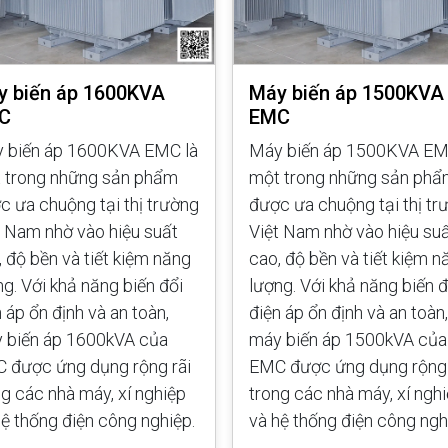
y biến áp 1600KVA
Máy biến áp 1500KVA
C
EMC
 biến áp 1600KVA EMC là
Máy biến áp 1500KVA EM
 trong những sản phẩm
một trong những sản ph
c ưa chuộng tại thị trường
được ưa chuộng tại thị tr
t Nam nhờ vào hiệu suất
Việt Nam nhờ vào hiệu su
, độ bền và tiết kiệm năng
cao, độ bền và tiết kiệm n
ng. Với khả năng biến đổi
lượng. Với khả năng biến đ
 áp ổn định và an toàn,
điện áp ổn định và an toàn,
 biến áp 1600kVA của
máy biến áp 1500kVA của
 được ứng dụng rộng rãi
EMC được ứng dụng rộng 
ng các nhà máy, xí nghiệp
trong các nhà máy, xí ngh
hệ thống điện công nghiệp.
và hệ thống điện công ngh