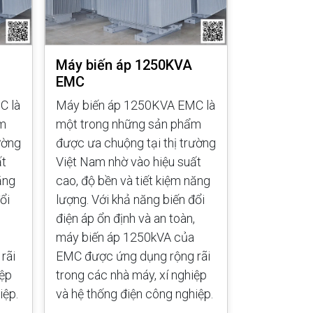
Máy biến áp 1250KVA
Máy biến
EMC
EMC
C là
Máy biến áp 1250KVA EMC là
Máy biến á
ẩm
một trong những sản phẩm
một trong 
ường
được ưa chuộng tại thị trường
được ưa chu
ất
Việt Nam nhờ vào hiệu suất
Việt Nam nh
ăng
cao, độ bền và tiết kiệm năng
cao, độ bền
ổi
lượng. Với khả năng biến đổi
lượng. Với 
điện áp ổn định và an toàn,
điện áp ổn đ
máy biến áp 1250kVA của
máy biến á
rãi
EMC được ứng dụng rộng rãi
EMC được ứ
iệp
trong các nhà máy, xí nghiệp
trong các n
iệp.
và hệ thống điện công nghiệp.
và hệ thống