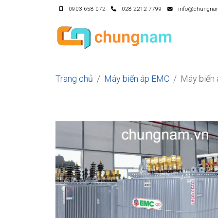
0903-658-072
028 2212 7799
info@chungna
Trang chủ
Máy biến áp EMC
Máy biến