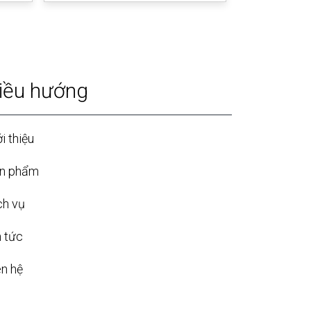
iều hướng
i thiệu
n phẩm
ch vụ
n tức
ên hệ