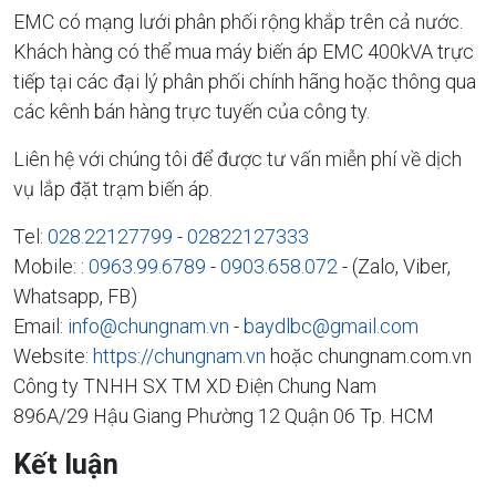
EMC có mạng lưới phân phối rộng khắp trên cả nước.
Khách hàng có thể mua máy biến áp EMC 400kVA trực
tiếp tại các đại lý phân phối chính hãng hoặc thông qua
các kênh bán hàng trực tuyến của công ty.
Liên hệ với chúng tôi để được tư vấn miễn phí về dịch
vụ lắp đặt trạm biến áp.
Tel:
028.22127799
-
02822127333
Mobile: :
0963.99.6789
-
0903.658.072
- (Zalo, Viber,
Whatsapp, FB)
Email:
info@chungnam.vn
-
baydlbc@gmail.com
Website:
https://chungnam.vn
hoặc chungnam.com.vn
Công ty TNHH SX TM XD Điện Chung Nam
896A/29 Hậu Giang Phường 12 Quận 06 Tp. HCM
Kết luận