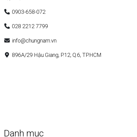
0903-658-072
028 2212 7799
info@chungnam.vn
896A/29 Hậu Giang, P.12, Q.6, TP.HCM
Danh mục