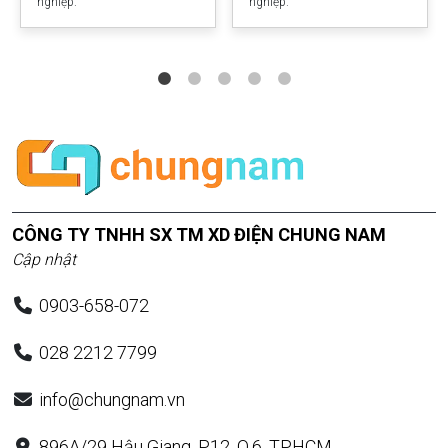
nghiệp.
nghiệp.
CÔNG TY TNHH SX TM XD ĐIỆN CHUNG NAM
Cập nhật
0903-658-072
028 2212 7799
info@chungnam.vn
896A/29 Hậu Giang, P.12, Q.6, TP.HCM