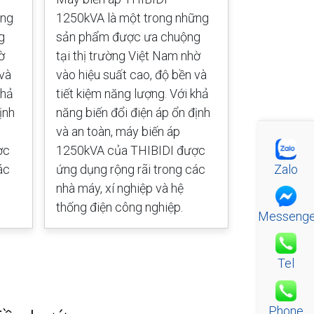
ững
1250kVA là một trong những
1000kVA là
g
sản phẩm được ưa chuộng
sản phẩm 
ờ
tại thị trường Việt Nam nhờ
tại thị trư
 và
vào hiệu suất cao, độ bền và
vào hiệu su
khả
tiết kiệm năng lượng. Với khả
tiết kiệm n
ịnh
năng biến đổi điện áp ổn định
năng biến đ
và an toàn, máy biến áp
và an toàn,
ợc
1250kVA của THIBIDI được
1000kVA củ
Zalo
ác
ứng dụng rộng rãi trong các
ứng dụng rộ
nhà máy, xí nghiệp và hệ
nhà máy, xí
thống điện công nghiệp.
thống điện 
Messenge
Tel
Phone