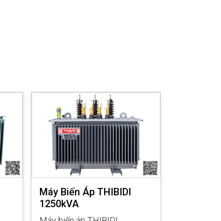
Máy Biến Áp THIBIDI
Máy Biến 
1250kVA
1000kVA
Máy biến áp THIBIDI
Máy biến á