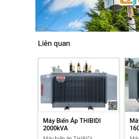
Liên quan
IBIDI
Máy Biến Áp THIBIDI
Máy
2000kVA
16
IDI 500kVA
Máy biến áp THIBIDI
Máy