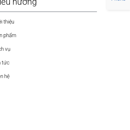
iều hướng
i thiệu
n phẩm
ch vụ
n tức
ên hệ