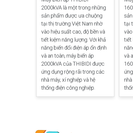
ng sản phẩm
2000kVA là một trong những
160
i thị trường
sản phẩm được ưa chuộng
sản
hiệu suất
tại thị trường Việt Nam nhờ
tại
t kiệm năng
vào hiệu suất cao, độ bền và
vào
g biến đổi
tiết kiệm năng lượng. Với khả
tiế
 an toàn,
năng biến đổi điện áp ổn định
năn
VA của
và an toàn, máy biến áp
và 
 dụng rộng
2000kVA của THIBIDI được
160
áy, xí
ứng dụng rộng rãi trong các
ứng
g điện công
nhà máy, xí nghiệp và hệ
nhà
thống điện công nghiệp.
thố