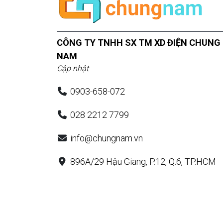
CÔNG TY TNHH SX TM XD ĐIỆN CHUNG
NAM
Cập nhật
0903-658-072
028 2212 7799
info@chungnam.vn
896A/29 Hậu Giang, P.12, Q.6, TP.HCM