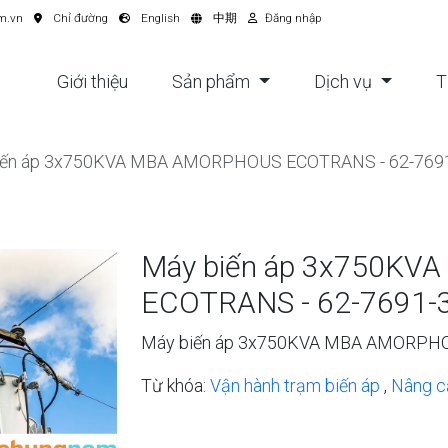
m.vn
Chỉ đường
English
中期
Đăng nhập
Giới thiệu
Sản phẩm
Dịch vụ
T
iến áp 3x750KVA MBA AMORPHOUS ECOTRANS - 62-7691
Máy biến áp 3x750K
ECOTRANS - 62-7691-3
Máy biến áp 3x750KVA MBA AMORPHO
Từ khóa:
Vận hành trạm biến áp
,
Nâng c