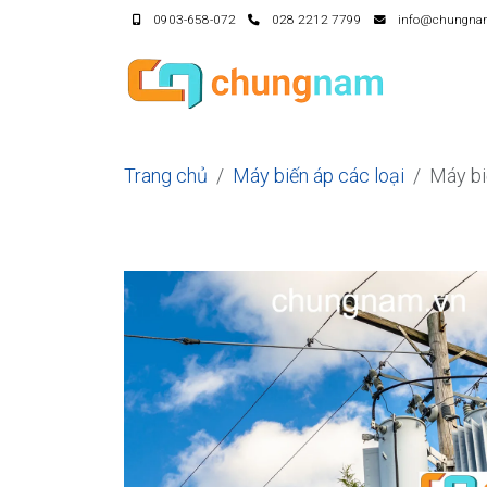
0903-658-072
028 2212 7799
info@chungna
Trang chủ
Máy biến áp các loại
Máy b