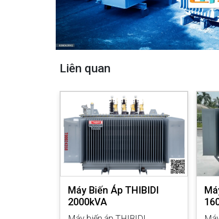
Liên quan
IBIDI
Máy Biến Áp THIBIDI
Máy
2000kVA
16
IDI 500kVA
Máy biến áp THIBIDI
Máy