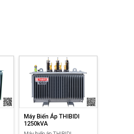
Máy Biến Áp THIBIDI
Máy Biến 
1250kVA
1000kVA
Máy biến áp THIBIDI
Máy biến á