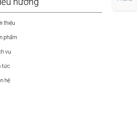
iều hướng
i thiệu
n phẩm
ch vụ
n tức
ên hệ