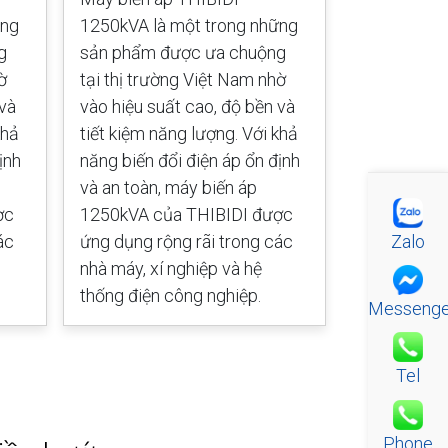
ững
1250kVA là một trong những
1000kVA là
g
sản phẩm được ưa chuộng
sản phẩm 
ờ
tại thị trường Việt Nam nhờ
tại thị trư
 và
vào hiệu suất cao, độ bền và
vào hiệu su
khả
tiết kiệm năng lượng. Với khả
tiết kiệm n
ịnh
năng biến đổi điện áp ổn định
năng biến đ
và an toàn, máy biến áp
và an toàn,
ợc
1250kVA của THIBIDI được
1000kVA củ
Zalo
ác
ứng dụng rộng rãi trong các
ứng dụng rộ
nhà máy, xí nghiệp và hệ
nhà máy, xí
thống điện công nghiệp.
thống điện 
Messenge
Tel
Phone