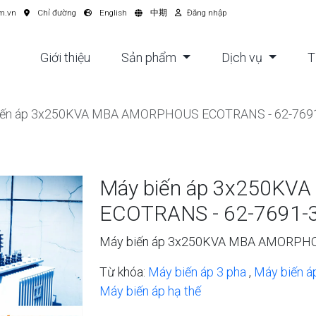
m.vn
Chỉ đường
English
中期
Đăng nhập
Giới thiệu
Sản phẩm
Dịch vụ
T
iến áp 3x250KVA MBA AMORPHOUS ECOTRANS - 62-7691
Máy biến áp 3x250K
ECOTRANS - 62-7691-3
Máy biến áp 3x250KVA MBA AMORPHO
Từ khóa:
Máy biến áp 3 pha
,
Máy biến á
Máy biến áp hạ thế