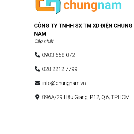
CÔNG TY TNHH SX TM XD ĐIỆN CHUNG
NAM
Cập nhật
0903-658-072
028 2212 7799
info@chungnam.vn
896A/29 Hậu Giang, P.12, Q.6, TP.HCM