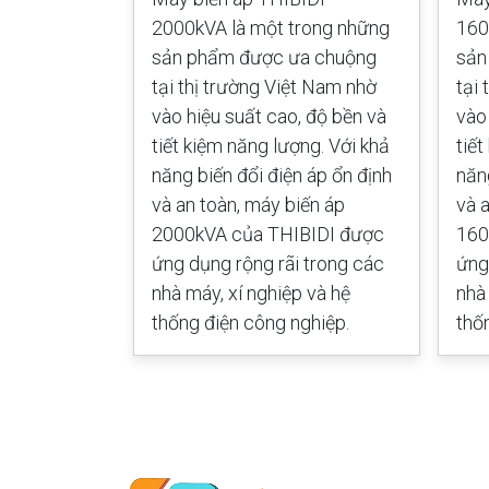
ng sản phẩm
2000kVA là một trong những
160
i thị trường
sản phẩm được ưa chuộng
sản
hiệu suất
tại thị trường Việt Nam nhờ
tại
t kiệm năng
vào hiệu suất cao, độ bền và
vào
g biến đổi
tiết kiệm năng lượng. Với khả
tiế
 an toàn,
năng biến đổi điện áp ổn định
năn
VA của
và an toàn, máy biến áp
và 
 dụng rộng
2000kVA của THIBIDI được
160
áy, xí
ứng dụng rộng rãi trong các
ứng
g điện công
nhà máy, xí nghiệp và hệ
nhà
thống điện công nghiệp.
thố