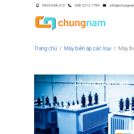
0903-658-072
028 2212 7799
info@chungna
Trang chủ
Máy biến áp các loại
Máy b