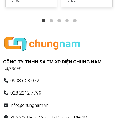
nghiệp.
nghiệp.
CÔNG TY TNHH SX TM XD ĐIỆN CHUNG NAM
Cập nhật
0903-658-072
028 2212 7799
info@chungnam.vn
896A/29 Hậu Giang, P.12, Q.6, TP.HCM