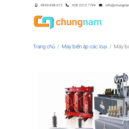
0903-658-072
028 2212 7799
info@chungna
Trang chủ
Máy biến áp các loại
Máy b