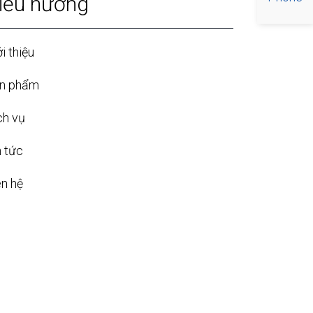
iều hướng
i thiệu
n phẩm
ch vụ
n tức
ên hệ