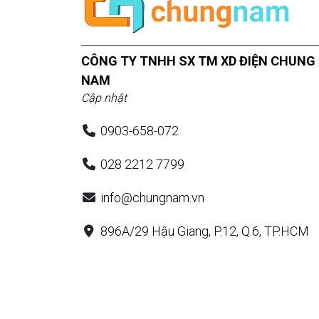
CÔNG TY TNHH SX TM XD ĐIỆN CHUNG
NAM
Cập nhật
0903-658-072
028 2212 7799
info@chungnam.vn
896A/29 Hậu Giang, P.12, Q.6, TP.HCM