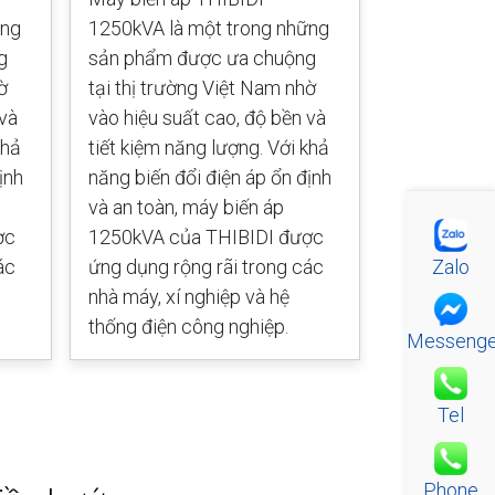
ững
1250kVA là một trong những
1000kVA là
g
sản phẩm được ưa chuộng
sản phẩm 
ờ
tại thị trường Việt Nam nhờ
tại thị trư
 và
vào hiệu suất cao, độ bền và
vào hiệu su
khả
tiết kiệm năng lượng. Với khả
tiết kiệm n
ịnh
năng biến đổi điện áp ổn định
năng biến đ
và an toàn, máy biến áp
và an toàn,
ợc
1250kVA của THIBIDI được
1000kVA củ
Zalo
ác
ứng dụng rộng rãi trong các
ứng dụng rộ
nhà máy, xí nghiệp và hệ
nhà máy, xí
thống điện công nghiệp.
thống điện 
Messenge
Tel
Phone