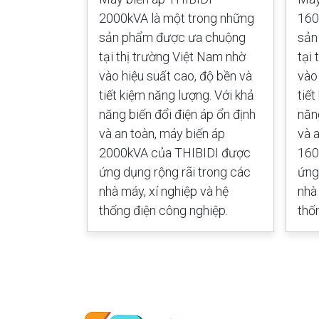
ng sản phẩm
2000kVA là một trong những
160
i thị trường
sản phẩm được ưa chuộng
sản
hiệu suất
tại thị trường Việt Nam nhờ
tại
t kiệm năng
vào hiệu suất cao, độ bền và
vào
g biến đổi
tiết kiệm năng lượng. Với khả
tiế
 an toàn,
năng biến đổi điện áp ổn định
năn
VA của
và an toàn, máy biến áp
và 
 dụng rộng
2000kVA của THIBIDI được
160
áy, xí
ứng dụng rộng rãi trong các
ứng
g điện công
nhà máy, xí nghiệp và hệ
nhà
thống điện công nghiệp.
thố