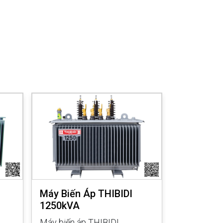
Máy Biến Áp THIBIDI
Máy Biến 
1250kVA
1000kVA
Máy biến áp THIBIDI
Máy biến á