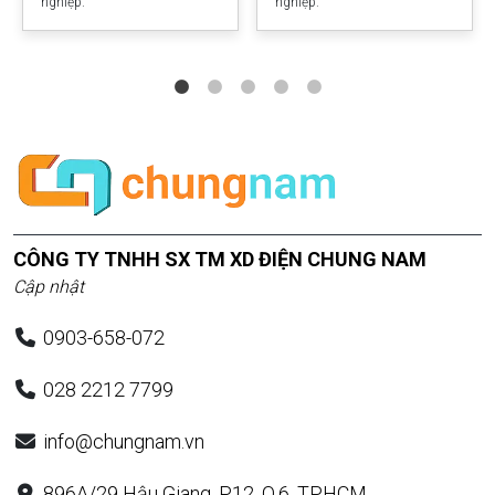
nghiệp.
nghiệp.
CÔNG TY TNHH SX TM XD ĐIỆN CHUNG NAM
Cập nhật
0903-658-072
028 2212 7799
info@chungnam.vn
896A/29 Hậu Giang, P.12, Q.6, TP.HCM