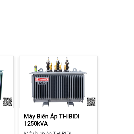
Máy Biến Áp THIBIDI
Máy Biến 
1250kVA
1000kVA
Máy biến áp THIBIDI
Máy biến á