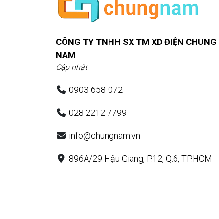
CÔNG TY TNHH SX TM XD ĐIỆN CHUNG
NAM
Cập nhật
0903-658-072
028 2212 7799
info@chungnam.vn
896A/29 Hậu Giang, P.12, Q.6, TP.HCM