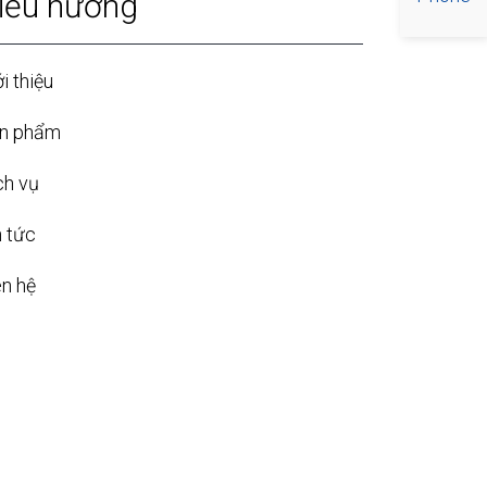
iều hướng
i thiệu
n phẩm
ch vụ
n tức
ên hệ