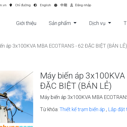
m.vn
Chỉ đường
English
中期
Đăng nhập
Giới thiệu
Sản phẩm
Dịch vụ
T
iến áp 3x100KVA MBA ECOTRANS - 62 ĐẶC BIỆT (BÁN LẺ)
Máy biến áp 3x100KV
ĐẶC BIỆT (BÁN LẺ)
Máy biến áp 3x100KVA MBA ECOTRANS 
Từ khóa:
Thiết kế trạm biến áp
,
Lắp đặt 