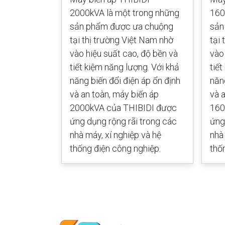
ng sản phẩm
2000kVA là một trong những
160
i thị trường
sản phẩm được ưa chuộng
sản
hiệu suất
tại thị trường Việt Nam nhờ
tại
t kiệm năng
vào hiệu suất cao, độ bền và
vào
g biến đổi
tiết kiệm năng lượng. Với khả
tiế
 an toàn,
năng biến đổi điện áp ổn định
năn
VA của
và an toàn, máy biến áp
và 
 dụng rộng
2000kVA của THIBIDI được
160
áy, xí
ứng dụng rộng rãi trong các
ứng
g điện công
nhà máy, xí nghiệp và hệ
nhà
thống điện công nghiệp.
thố