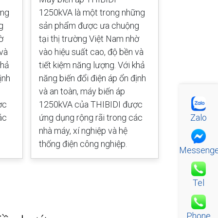
ững
1250kVA là một trong những
1000kVA là
g
sản phẩm được ưa chuộng
sản phẩm 
ờ
tại thị trường Việt Nam nhờ
tại thị trư
 và
vào hiệu suất cao, độ bền và
vào hiệu su
khả
tiết kiệm năng lượng. Với khả
tiết kiệm n
ịnh
năng biến đổi điện áp ổn định
năng biến đ
và an toàn, máy biến áp
và an toàn,
ợc
1250kVA của THIBIDI được
1000kVA củ
Zalo
ác
ứng dụng rộng rãi trong các
ứng dụng rộ
nhà máy, xí nghiệp và hệ
nhà máy, xí
thống điện công nghiệp.
thống điện 
Messenge
Tel
Phone