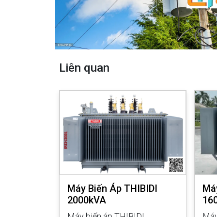
Liên quan
IBIDI
Máy Biến Áp THIBIDI
Máy
2000kVA
16
IDI 500kVA
Máy biến áp THIBIDI
Máy