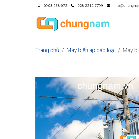
0903-658-072
028 2212 7799
info@chungna
Trang chủ
Máy biến áp các loại
Máy b