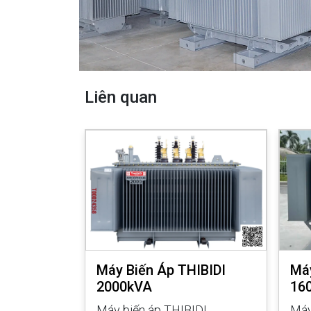
Liên quan
IBIDI
Máy Biến Áp THIBIDI
Máy
2000kVA
16
IDI 500kVA
Máy biến áp THIBIDI
Máy