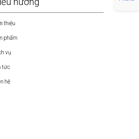
iều hướng
i thiệu
n phẩm
ch vụ
n tức
ên hệ