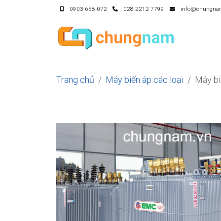
0903-658-072
028 2212 7799
info@chungna
Trang chủ
Máy biến áp các loại
Máy b