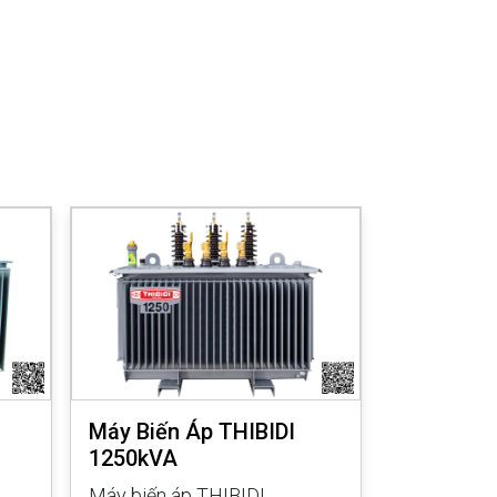
Máy Biến Áp THIBIDI
Máy Biến 
1250kVA
1000kVA
Máy biến áp THIBIDI
Máy biến á