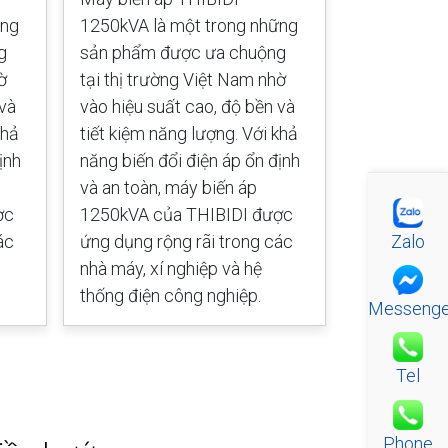
ững
1250kVA là một trong những
1000kVA là
g
sản phẩm được ưa chuộng
sản phẩm 
ờ
tại thị trường Việt Nam nhờ
tại thị trư
 và
vào hiệu suất cao, độ bền và
vào hiệu su
khả
tiết kiệm năng lượng. Với khả
tiết kiệm n
ịnh
năng biến đổi điện áp ổn định
năng biến đ
và an toàn, máy biến áp
và an toàn,
ợc
1250kVA của THIBIDI được
1000kVA củ
Zalo
ác
ứng dụng rộng rãi trong các
ứng dụng rộ
nhà máy, xí nghiệp và hệ
nhà máy, xí
thống điện công nghiệp.
thống điện 
Messenge
Tel
Phone