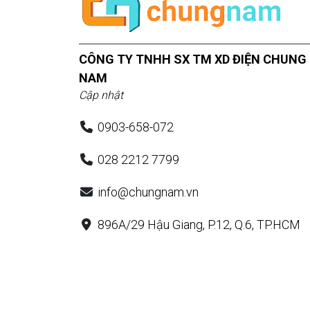
CÔNG TY TNHH SX TM XD ĐIỆN CHUNG
NAM
Cập nhật
0903-658-072
028 2212 7799
info@chungnam.vn
896A/29 Hậu Giang, P.12, Q.6, TP.HCM