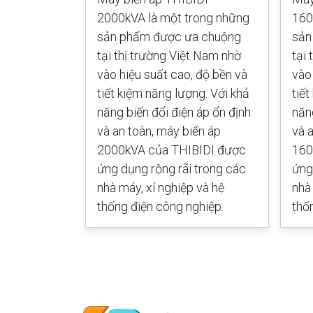
ng sản phẩm
2000kVA là một trong những
160
i thị trường
sản phẩm được ưa chuộng
sản
hiệu suất
tại thị trường Việt Nam nhờ
tại
t kiệm năng
vào hiệu suất cao, độ bền và
vào
g biến đổi
tiết kiệm năng lượng. Với khả
tiế
 an toàn,
năng biến đổi điện áp ổn định
năn
VA của
và an toàn, máy biến áp
và 
 dụng rộng
2000kVA của THIBIDI được
160
áy, xí
ứng dụng rộng rãi trong các
ứng
g điện công
nhà máy, xí nghiệp và hệ
nhà
thống điện công nghiệp.
thố