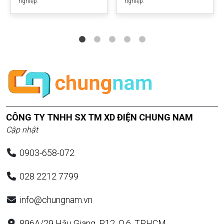
nghiệp.
nghiệp.
CÔNG TY TNHH SX TM XD ĐIỆN CHUNG NAM
Cập nhật
0903-658-072
028 2212 7799
info@chungnam.vn
896A/29 Hậu Giang, P.12, Q.6, TP.HCM