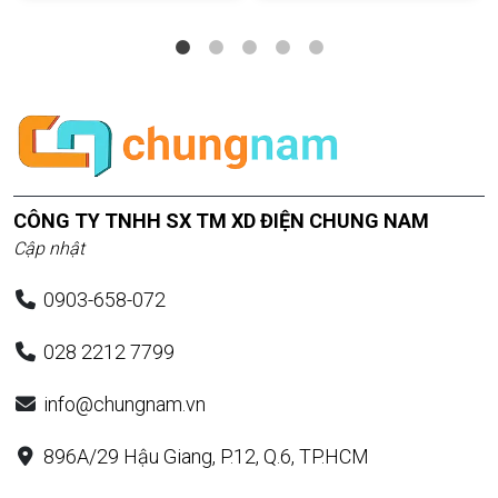
CÔNG TY TNHH SX TM XD ĐIỆN CHUNG NAM
Cập nhật
0903-658-072
028 2212 7799
info@chungnam.vn
896A/29 Hậu Giang, P.12, Q.6, TP.HCM