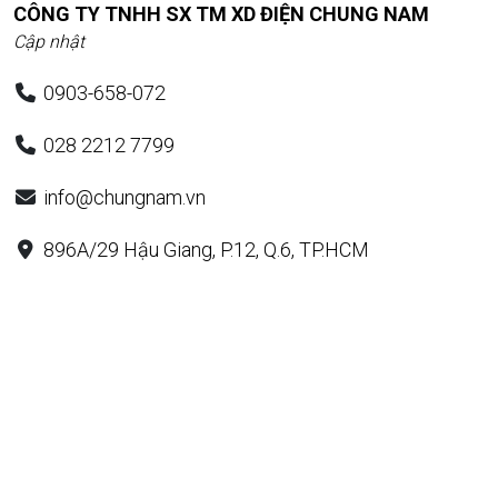
CÔNG TY TNHH SX TM XD ĐIỆN CHUNG NAM
Cập nhật
0903-658-072
028 2212 7799
info@chungnam.vn
896A/29 Hậu Giang, P.12, Q.6, TP.HCM