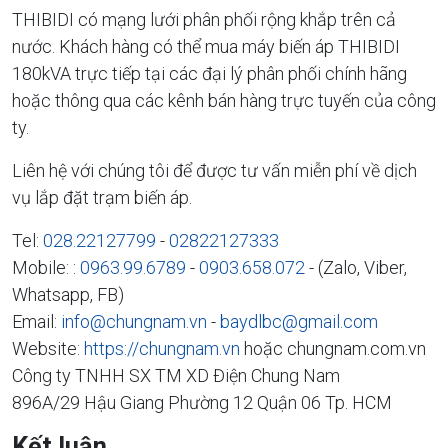
THIBIDI có mạng lưới phân phối rộng khắp trên cả
nước. Khách hàng có thể mua máy biến áp THIBIDI
180kVA trực tiếp tại các đại lý phân phối chính hãng
hoặc thông qua các kênh bán hàng trực tuyến của công
ty.
Liên hệ với chúng tôi để được tư vấn miễn phí về dịch
vụ lắp đặt trạm biến áp.
Tel:
028.22127799
-
02822127333
Mobile: :
0963.99.6789
-
0903.658.072
- (Zalo, Viber,
Whatsapp, FB)
Email:
info@chungnam.vn
-
baydlbc@gmail.com
Website:
https://chungnam.vn
hoặc chungnam.com.vn
Công ty TNHH SX TM XD Điện Chung Nam
896A/29 Hậu Giang Phường 12 Quận 06 Tp. HCM
Kết luận