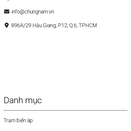
info@chungnam.vn
896A/29 Hậu Giang, P.12, Q.6, TP.HCM
Danh mục
Trạm biến áp