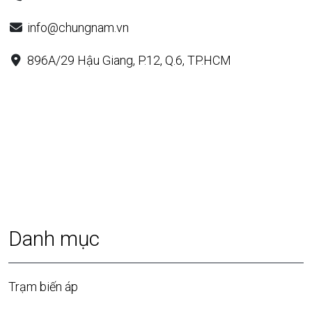
info@chungnam.vn
896A/29 Hậu Giang, P.12, Q.6, TP.HCM
Danh mục
Trạm biến áp