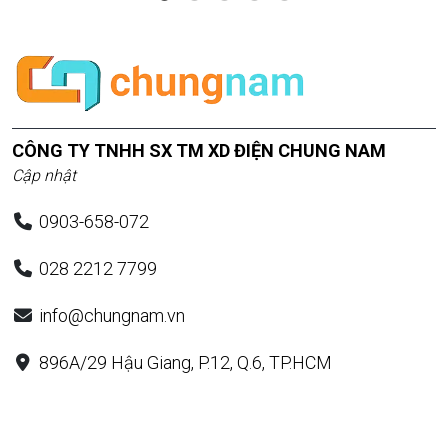
CÔNG TY TNHH SX TM XD ĐIỆN CHUNG NAM
Cập nhật
0903-658-072
028 2212 7799
info@chungnam.vn
896A/29 Hậu Giang, P.12, Q.6, TP.HCM