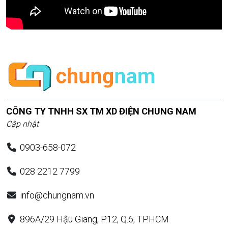
CÔNG TY TNHH SX TM XD ĐIỆN CHUNG NAM
Cập nhật
0903-658-072
028 2212 7799
info@chungnam.vn
896A/29 Hậu Giang, P.12, Q.6, TP.HCM