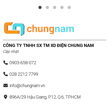
CÔNG TY TNHH SX TM XD ĐIỆN CHUNG NAM
Cập nhật
0903-658-072
028 2212 7799
info@chungnam.vn
896A/29 Hậu Giang, P.12, Q.6, TP.HCM