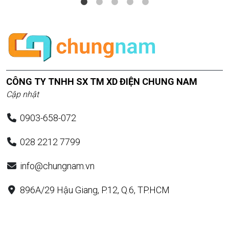
CÔNG TY TNHH SX TM XD ĐIỆN CHUNG NAM
Cập nhật
0903-658-072
028 2212 7799
info@chungnam.vn
896A/29 Hậu Giang, P.12, Q.6, TP.HCM