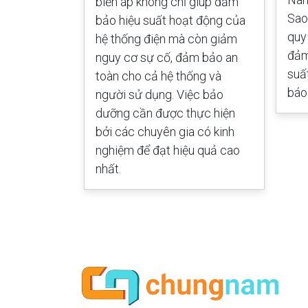
g với quy
biến áp không chỉ giúp đảm
Sao
ệp, giúp đảm
bảo hiệu suất hoạt động của
quy
g hiệu suất.
hệ thống điện mà còn giảm
đảm
hận báo giá
nguy cơ sự cố, đảm bảo an
suấ
.
toàn cho cả hệ thống và
báo 
người sử dụng. Việc bảo
dưỡng cần được thực hiện
bởi các chuyên gia có kinh
nghiệm để đạt hiệu quả cao
nhất.