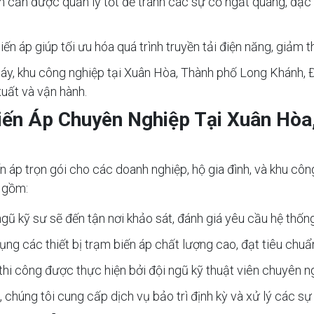
ện cần được quản lý tốt để tránh các sự cố ngắt quãng, đặc 
iến áp giúp tối ưu hóa quá trình truyền tải điện năng, giảm th
máy, khu công nghiệp tại Xuân Hòa, Thành phố Long Khánh, Đ
uất và vận hành.
iến Áp Chuyên Nghiệp Tại Xuân Hòa
n áp trọn gói cho các doanh nghiệp, hộ gia đình, và khu cô
o gồm:
 ngũ kỹ sư sẽ đến tận nơi khảo sát, đánh giá yêu cầu hệ thốn
dụng các thiết bị trạm biến áp chất lượng cao, đạt tiêu chu
h thi công được thực hiện bởi đội ngũ kỹ thuật viên chuyên 
t, chúng tôi cung cấp dịch vụ bảo trì định kỳ và xử lý các sự