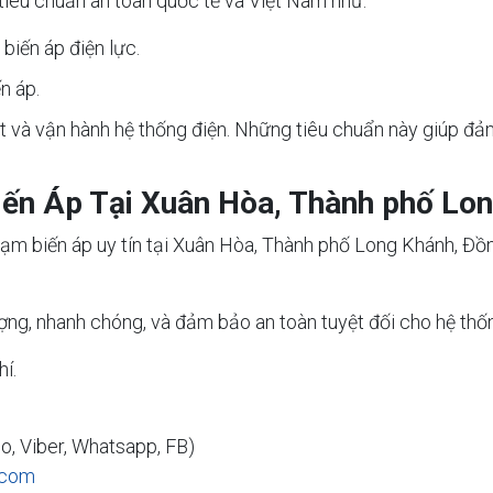
 tiêu chuẩn an toàn quốc tế và Việt Nam như:
biến áp điện lực.
n áp.
đặt và vận hành hệ thống điện. Những tiêu chuẩn này giúp đả
iến Áp Tại Xuân Hòa, Thành phố Lo
ạm biến áp uy tín tại Xuân Hòa, Thành phố Long Khánh, Đồn
ợng, nhanh chóng, và đảm bảo an toàn tuyệt đối cho hệ thố
í.
lo, Viber, Whatsapp, FB)
.com