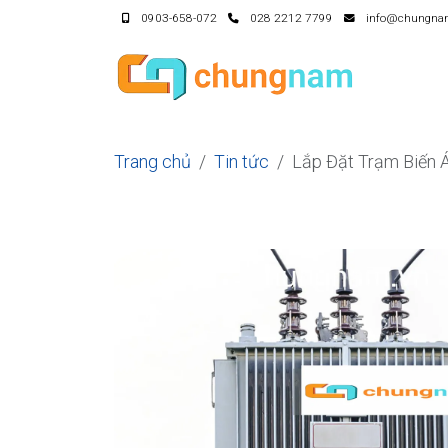
0903-658-072
028 2212 7799
info@chungna
Trang chủ
Tin tức
Lắp Đặt Trạm Biến 