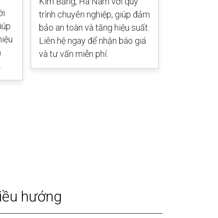
Kim Bảng, Hà Nam với quy
ới
Chờ, Yên Ph
trình chuyên nghiệp, giúp đảm
iúp
quy trình c
bảo an toàn và tăng hiệu suất.
hiệu
đảm bảo an 
Liên hệ ngay để nhận báo giá
n
suất. Liên 
và tư vấn miễn phí.
.
báo giá và 
iều hướng