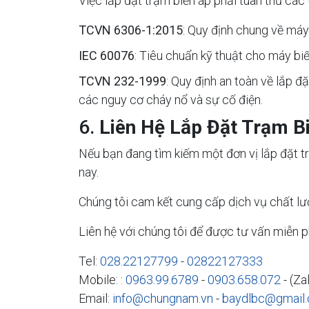
Việc lắp đặt trạm biến áp phải tuân thủ các
TCVN 6306-1:2015
: Quy định chung về máy 
IEC 60076
: Tiêu chuẩn kỹ thuật cho máy biế
TCVN 232-1999
: Quy định an toàn về lắp 
các nguy cơ cháy nổ và sự cố điện.
6.
Liên Hệ Lắp Đặt Trạm B
Nếu bạn đang tìm kiếm một đơn vị lắp đặt tr
nay.
Chúng tôi cam kết cung cấp dịch vụ chất lư
Liên hệ với chúng tôi để được tư vấn miễn ph
Tel:
028.22127799
-
02822127333
Mobile: :
0963.99.6789
-
0903.658.072
- (Za
Email:
info@chungnam.vn
-
baydlbc@gmail