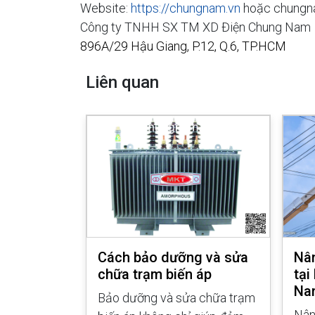
Website:
https://chungnam.vn
hoặc chungn
Công ty TNHH SX TM XD Điện Chung Nam
896A/29 Hậu Giang, P.12, Q.6, TP.HCM
Liên quan
biến áp
Cách bảo dưỡng và sửa
Nân
n Giang
chữa trạm biến áp
tại
Na
n áp tại
Bảo dưỡng và sửa chữa trạm
Nân