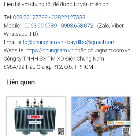
Liên hệ với chúng tôi để được tư vấn miễn phí.
Tel:
028.22127799
-
02822127333
Mobile: :
0963.99.6789
-
0903.658.072
- (Zalo, Viber,
Whatsapp, FB)
Email:
info@chungnam.vn
-
baydlbc@gmail.com
Website:
https://chungnam.vn
hoặc chungnam.com.vn
Công ty TNHH SX TM XD Điện Chung Nam
896A/29 Hậu Giang, P.12, Q.6, TP.HCM
Liên quan