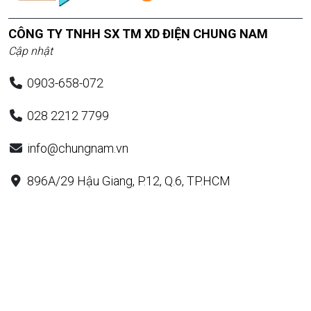
CÔNG TY TNHH SX TM XD ĐIỆN CHUNG NAM
Cập nhật
0903-658-072
028 2212 7799
info@chungnam.vn
896A/29 Hậu Giang, P.12, Q.6, TP.HCM