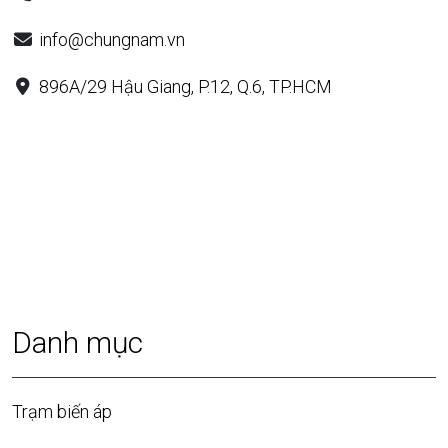
info@chungnam.vn
896A/29 Hậu Giang, P.12, Q.6, TP.HCM
Danh mục
Trạm biến áp