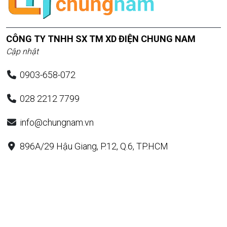
CÔNG TY TNHH SX TM XD ĐIỆN CHUNG NAM
Cập nhật
0903-658-072
028 2212 7799
info@chungnam.vn
896A/29 Hậu Giang, P.12, Q.6, TP.HCM