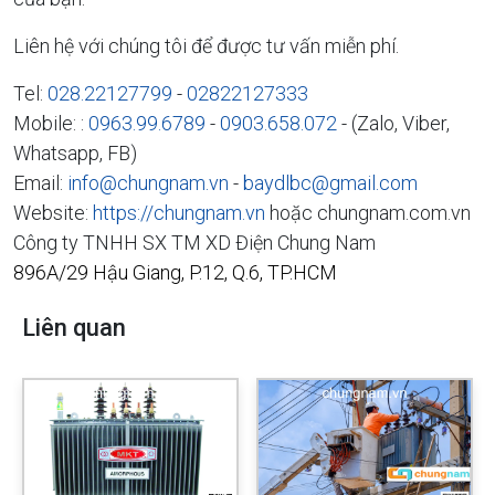
Liên hệ với chúng tôi để được tư vấn miễn phí.
Tel:
028.22127799
-
02822127333
Mobile: :
0963.99.6789
-
0903.658.072
- (Zalo, Viber,
Whatsapp, FB)
Email:
info@chungnam.vn
-
baydlbc@gmail.com
Website:
https://chungnam.vn
hoặc chungnam.com.vn
Công ty TNHH SX TM XD Điện Chung Nam
896A/29 Hậu Giang, P.12, Q.6, TP.HCM
Liên quan