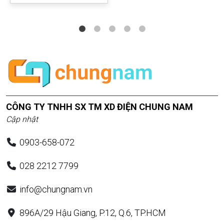
CÔNG TY TNHH SX TM XD ĐIỆN CHUNG NAM
Cập nhật
0903-658-072
028 2212 7799
info@chungnam.vn
896A/29 Hậu Giang, P.12, Q.6, TP.HCM