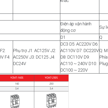
khác
Điện áp vận hành
Sự l
động cơ
D1
Q
DC3 D5: AC220V D6:
F2:
Phụ trợ J1: AC125V J2:
AC110V D7: DC220V
Q: M
V F4:
AC250V J3: DC125 J4:
D8: DC110V D9:
Phía
DC24V
AC110 ~ 240V D10:
Plug
DC100 ~ 220V