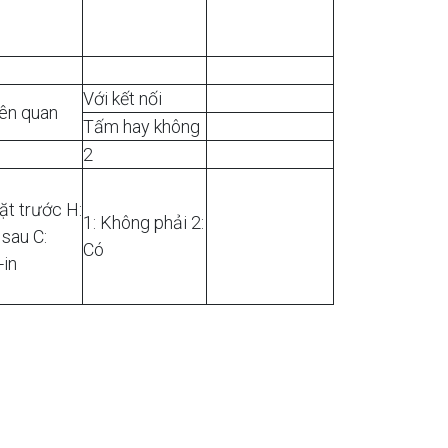
Với kết nối
iên quan
Tấm hay không
2
ặt trước H:
1: Không phải 2:
 sau C:
Có
-in