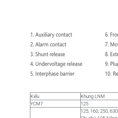
Kiểu
Khung LNM
YCM7
125
125, 160, 250, 630