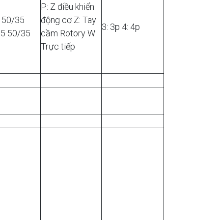
P: Z điều khiển
- 50/35
động cơ Z: Tay
3: 3p 4: 4p
5 50/35
cầm Rotory W:
Trực tiếp