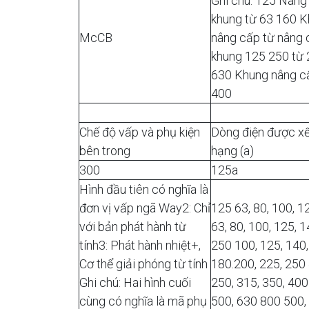
Ghi chú: 125 Nâng
khung từ 63 160 
McCB
nâng cấp từ nâng 
khung 125 250 từ
630 Khung nâng c
400
Chế độ vấp và phụ kiện
Dòng điện được x
bên trong
hạng (a)
300
125a
Hình đầu tiên có nghĩa là
đơn vị vấp ngã Way2: Chỉ
125 63, 80, 100, 1
với bản phát hành từ
63, 80, 100, 125, 
tính3: Phát hành nhiệt+,
250 100, 125, 140,
Cơ thể giải phóng từ tính
180.200, 225, 250
Ghi chú: Hai hình cuối
250, 315, 350, 40
cùng có nghĩa là mã phụ
500, 630 800 500,