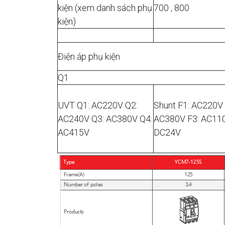
kiện (xem danh sách phụ
700 , 800
kiện)
Điện áp phụ kiện
Q1
UVT Q1: AC220V Q2:
Shunt F1: AC220V 
AC240V Q3: AC380V Q4:
AC380V F3: AC110
AC415V
DC24V