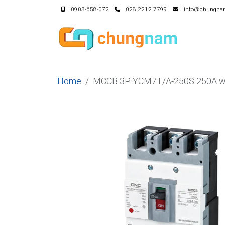
0903-658-072
028 2212 7799
info@chungna
Home
MCCB 3P YCM7T/A-250S 250A wil