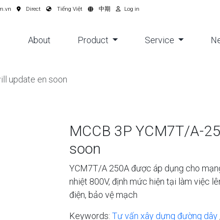
m.vn
Direct
Tiếng Việt
中期
Log in
About
Product
Service
N
l update en soon
MCCB 3P YCM7T/A-250S
soon
YCM7T/A 250A được áp dụng cho mạng l
nhiệt 800V, định mức hiện tại làm việc l
điện, bảo vệ mạch
Keywords:
Tư vấn xây dựng đường dây